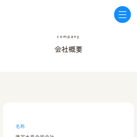
はじめに
はじめに
Skip
home
home
to
company
content
和田島ちりめん物語
和田島ちりめん物語
会社概要
about
about
オンラインショップ
オンラインショップ
onlineshop
onlineshop
ブログ
ブログ
blog
blog
名称
お知らせ
お知らせ
鳴宇水産合同会社