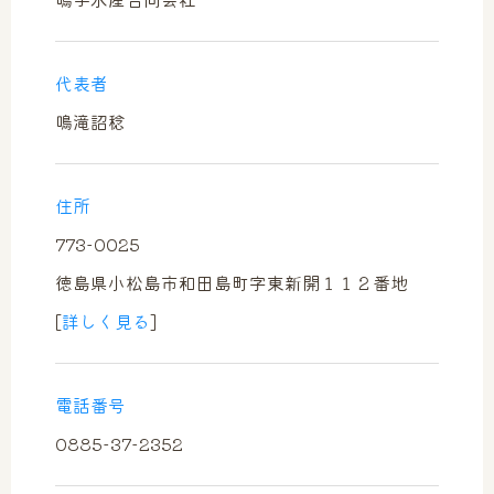
news
news
代表者
お問い合わせ
お問い合わせ
鳴滝詔稔
contact
contact
住所
773-0025
徳島県小松島市和田島町字東新開１１２番地
[
詳しく見る
]
電話番号
0885-37-2352