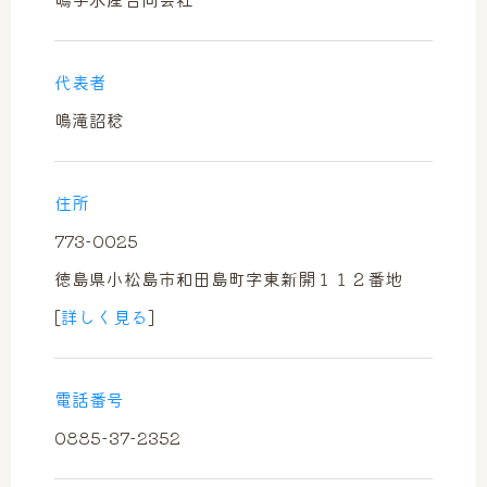
news
news
代表者
お問い合わせ
お問い合わせ
鳴滝詔稔
contact
contact
住所
773-0025
徳島県小松島市和田島町字東新開１１２番地
[
詳しく見る
]
電話番号
0885-37-2352