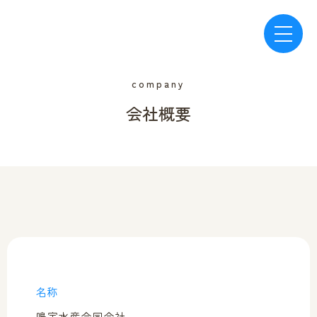
はじめに
はじめに
Skip
home
home
to
company
content
和田島ちりめん物語
和田島ちりめん物語
会社概要
about
about
オンラインショップ
オンラインショップ
onlineshop
onlineshop
ブログ
ブログ
blog
blog
名称
お知らせ
お知らせ
鳴宇水産合同会社